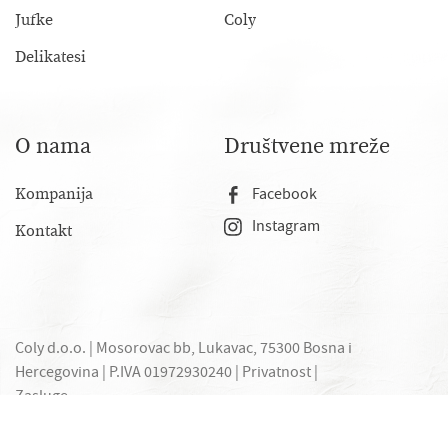
Jufke
Coly
Delikatesi
O nama
Društvene mreže
Kompanija
Facebook
Instagram
Kontakt
Coly d.o.o. | Mosorovac bb, Lukavac, 75300 Bosna i
Hercegovina |
P.IVA 01972930240
|
Privatnost
|
Zasluge