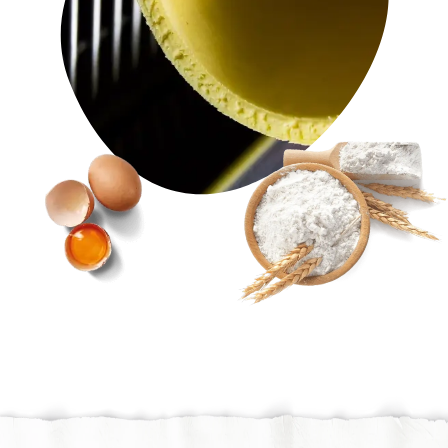
specijaliteti. Strpljiv rad za proizvode
koji zadržavaju izvornu aromu.