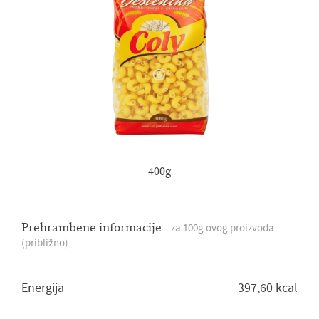
400g
Gozba s bilo kojim umakom.
Prehrambene informacije
za 100g ovog proizvoda
Osmijesi, razgovori i nezaboravni
(približno)
trenuci: dobrota u svakom zalogaju u
bilo koje doba godine.
Energija
397,60 kcal