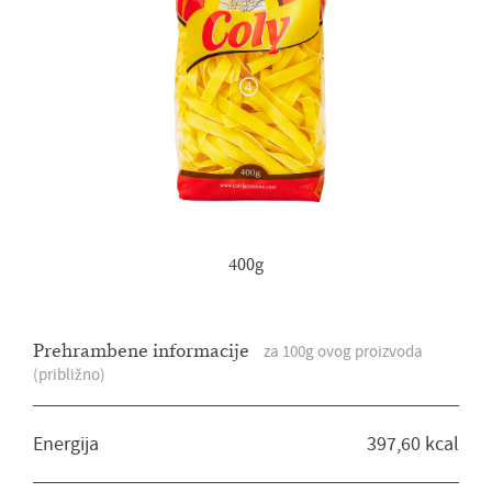
400g
Gozba s bilo kojim umakom.
Prehrambene informacije
Osmijesi, razgovori i nezaboravni
za 100g ovog proizvoda
(približno)
trenuci: dobrota u svakom zalogaju u
bilo koje doba godine.
Energija
397,60 kcal