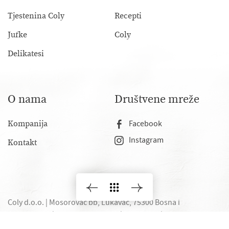
Tjestenina Coly
Recepti
Jufke
Coly
Delikatesi
O nama
Društvene mreže
Kompanija
Facebook
Instagram
Kontakt
Coly d.o.o. | Mosorovac bb, Lukavac, 75300 Bosna i
Hercegovina |
P.IVA 01972930240
|
Privatnost
|
Zasluge