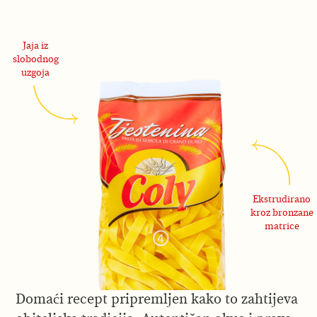
Jaja iz
slobodnog
uzgoja
Ekstrudirano
kroz bronzane
matrice
Domaći recept pripremljen kako to zahtijeva