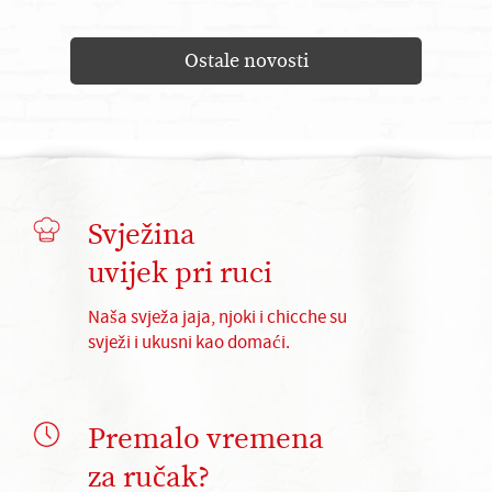
Ostale novosti
Svježina
uvijek pri ruci
Naša svježa jaja, njoki i chicche su
svježi i ukusni kao domaći.
Premalo vremena
za ručak?