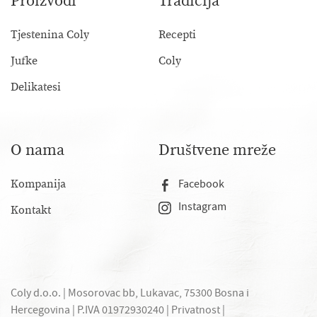
Proizvodi
Tradicija
Tjestenina Coly
Recepti
Jufke
Coly
Delikatesi
O nama
Društvene mreže
Kompanija
Facebook
Instagram
Kontakt
Coly d.o.o. | Mosorovac bb, Lukavac, 75300 Bosna i
Hercegovina |
P.IVA 01972930240
|
Privatnost
|