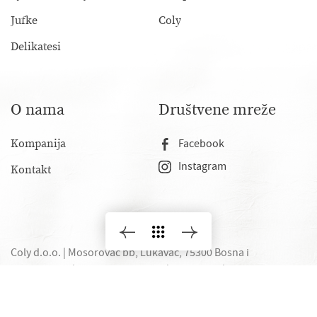
Jufke
Coly
Delikatesi
O nama
Društvene mreže
Kompanija
Facebook
Instagram
Kontakt
Coly d.o.o. | Mosorovac bb, Lukavac, 75300 Bosna i
Hercegovina |
P.IVA 01972930240
|
Privatnost
|
Zasluge