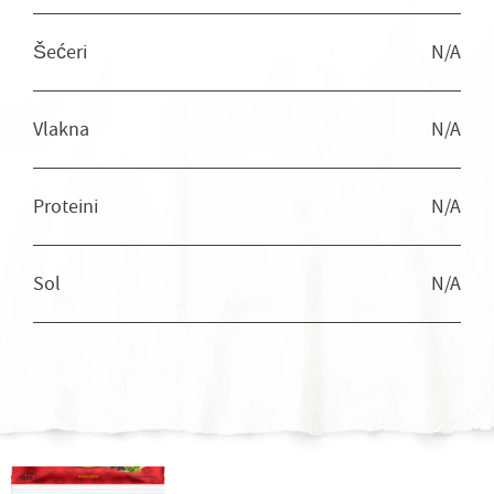
Šećeri
N/A
Vlakna
N/A
Proteini
N/A
Sol
N/A