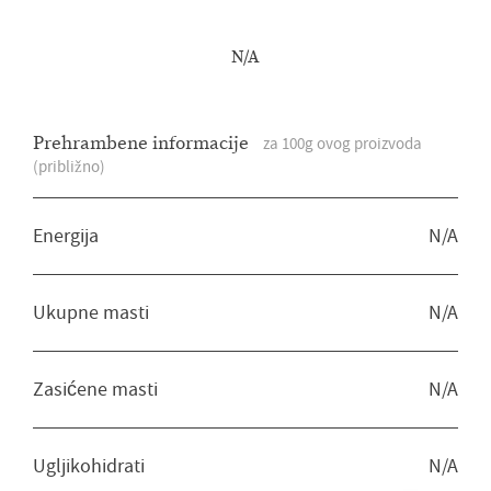
Gozba s bilo kojim umakom.
Osmijesi, razgovori i nezaboravni
N/A
trenuci: dobrota u svakom zalogaju u
bilo koje doba godine.
Prehrambene informacije
za 100g ovog proizvoda
(približno)
Energija
N/A
Ukupne masti
N/A
Zasićene masti
N/A
Ugljikohidrati
N/A