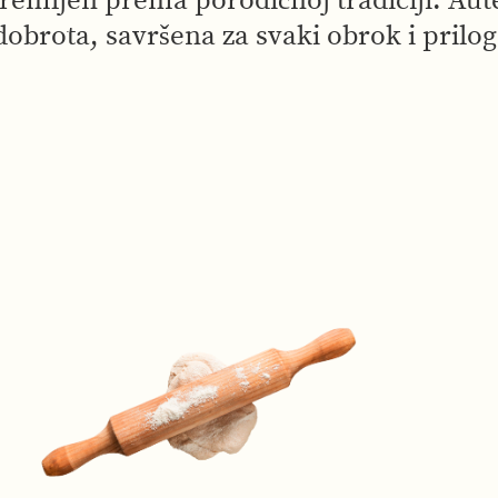
emljen prema porodičnoj tradiciji. Aut
dobrota, savršena za svaki obrok i prilog