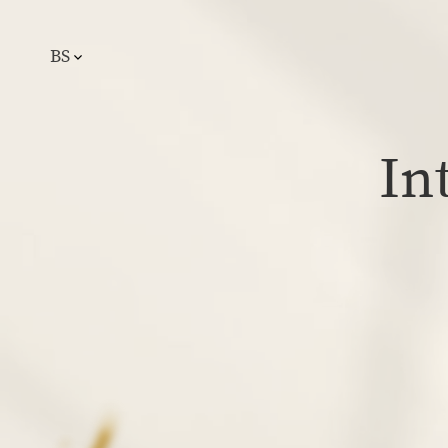
BS
In