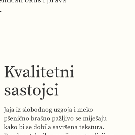
entičan okus i prava
.
Kvalitetni
sastojci
Jaja iz slobodnog uzgoja i meko
pšenično brašno pažljivo se miješaju
kako bi se dobila savršena tekstura.